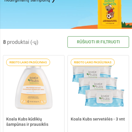
8
produktai (-ų)
RŪŠIUOTI IR FILTRUOTI
RIBOTO LAIKO PASIŪLYMAS
RIBOTO LAIKO PASIŪLYMAS
Koala Kubs kūdikių
Koala Kubs servetėlės - 3 vnt
šampūnas ir prausiklis