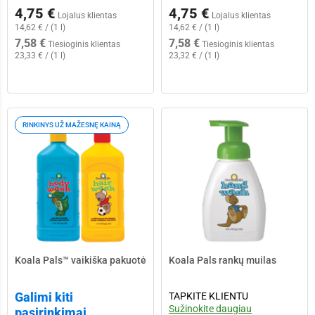
4,75 €
4,75 €
Lojalus klientas
Lojalus klientas
14,62 € / (1 l)
14,62 € / (1 l)
7,58 €
7,58 €
Tiesioginis klientas
Tiesioginis klientas
23,33 € / (1 l)
23,32 € / (1 l)
RINKINYS UŽ MAŽESNĘ KAINĄ
Koala Pals™ vaikiška pakuotė
Koala Pals rankų muilas
Galimi kiti
TAPKITE KLIENTU
Sužinokite daugiau
pasirinkimai