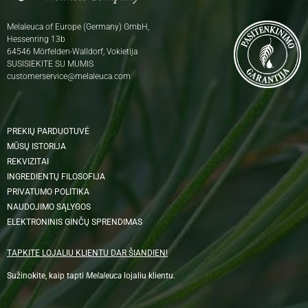
Melaleuca of Europe (Germany) GmbH,
Hessenring 13b
64546 Mörfelden-Walldorf, Vokietija
SUSISIEKITE SU MUMIS
customerservice@melaleuca.com
PREKIŲ PARDUOTUVĖ
MŪSŲ ISTORIJA
REKVIZITAI
INGREDIENTŲ FILOSOFIJA
PRIVATUMO POLITIKA
NAUDOJIMO SĄLYGOS
ELEKTRONINIS GINČŲ SPRENDIMAS
TAPKITE LOJALIU KLIENTU DAR ŠIANDIEN!
Sužinokite, kaip tapti
Melaleuca
lojaliu klientu.