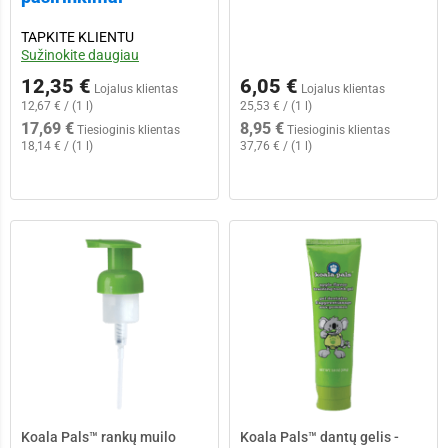
TAPKITE KLIENTU
Main Content Loading
Sužinokite daugiau
12,35 €
6,05 €
Lojalus klientas
Lojalus klientas
12,67 € / (1 l)
25,53 € / (1 l)
17,69 €
8,95 €
Tiesioginis klientas
Tiesioginis klientas
18,14 € / (1 l)
37,76 € / (1 l)
Koala Pals™ rankų muilo
Koala Pals™ dantų gelis -