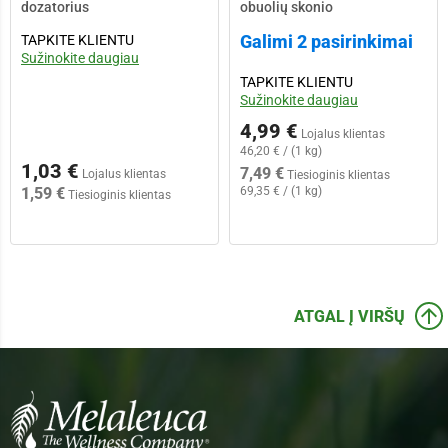
dozatorius
obuolių skonio
Galimi 2 pasirinkimai
TAPKITE KLIENTU
Sužinokite daugiau
TAPKITE KLIENTU
Sužinokite daugiau
4,99 €
Lojalus klientas
46,20 € / (1 kg)
1,03 €
7,49 €
Lojalus klientas
Tiesioginis klientas
1,59 €
69,35 € / (1 kg)
Tiesioginis klientas
arrow_upward
ATGAL Į VIRŠŲ