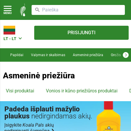
MENIU
PRISIJUNGTI
LT - LT
Papildai
Valymas ir skalbimas
Asmeninė priežiūra
Grožis
M
Asmeninė priežiūra
Visi produktai
Vonios ir kūno priežiūros produktai
Padeda išplauti mažylio
plaukus
nedirgindamas akių.
Įsigykite
Koala Pals
akių
nedirginantį
šampūną ❯