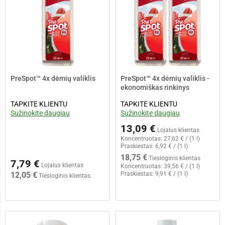
PreSpot™ 4x dėmių valiklis
PreSpot™ 4x dėmių valiklis -
ekonomiškas rinkinys
TAPKITE KLIENTU
TAPKITE KLIENTU
Sužinokite daugiau
Sužinokite daugiau
13,09 €
Lojalus klientas
Koncentruotas:
27,62 € / (1 l)
Praskiestas:
6,92 € / (1 l)
18,75 €
Tiesioginis klientas
7,79 €
Lojalus klientas
Koncentruotas:
39,56 € / (1 l)
12,05 €
Praskiestas:
9,91 € / (1 l)
Tiesioginis klientas