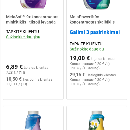
MelaSoft™ 9x koncentruotas
MelaPower® 9x
minkštiklis - tikroji levanda
koncentruotas skalbiklis
Galimi 3 pasirinkimai
TAPKITE KLIENTU
Sužinokite daugiau
TAPKITE KLIENTU
Sužinokite daugiau
19,00 €
Lojalus klientas
Koncentruotas:
0,20 € / ()
6,89 €
Lojalus klientas
0,20 € / (1 Ladung)
7,28 € / (1 l)
29,15 €
Tiesioginis klientas
10,50 €
Tiesioginis klientas
Koncentruotas:
0,30 € / ()
11,10 € / (1 l)
0,30 € / (1 Ladung)