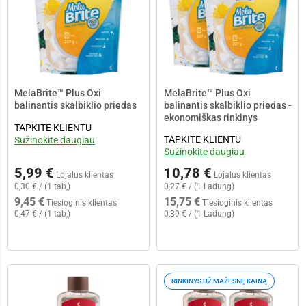
MelaBrite™ Plus Oxi
MelaBrite™ Plus Oxi
balinantis skalbiklio priedas
balinantis skalbiklio priedas -
ekonomiškas rinkinys
TAPKITE KLIENTU
TAPKITE KLIENTU
Sužinokite daugiau
Sužinokite daugiau
5,99 €
10,78 €
Lojalus klientas
Lojalus klientas
0,30 € / (1 tab,)
0,27 € / (1 Ladung)
9,45 €
15,75 €
Tiesioginis klientas
Tiesioginis klientas
0,47 € / (1 tab,)
0,39 € / (1 Ladung)
Main Content Loading
RINKINYS UŽ MAŽESNĘ KAINĄ