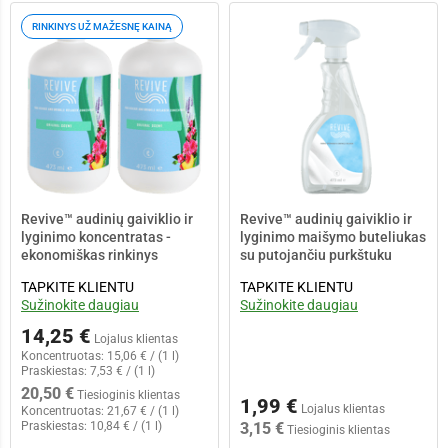
RINKINYS UŽ MAŽESNĘ KAINĄ
Revive™ audinių gaiviklio ir
Revive™ audinių gaiviklio ir
lyginimo koncentratas -
lyginimo maišymo buteliukas
ekonomiškas rinkinys
su putojančiu purkštuku
TAPKITE KLIENTU
TAPKITE KLIENTU
Sužinokite daugiau
Sužinokite daugiau
14,25 €
Lojalus klientas
Koncentruotas:
15,06 € / (1 l)
Praskiestas:
7,53 € / (1 l)
20,50 €
Tiesioginis klientas
1,99 €
Lojalus klientas
Koncentruotas:
21,67 € / (1 l)
Praskiestas:
10,84 € / (1 l)
3,15 €
Tiesioginis klientas