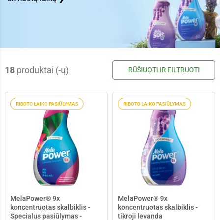
18
produktai (-ų)
RŪŠIUOTI IR FILTRUOTI
RIBOTO LAIKO PASIŪLYMAS
RIBOTO LAIKO PASIŪLYMAS
MelaPower® 9x
MelaPower® 9x
koncentruotas skalbiklis -
koncentruotas skalbiklis -
Specialus pasiūlymas -
tikroji levanda