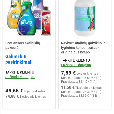
EcoSense® skalbiklių
Revive™ audinių gaiviklio ir
pakuotė
lyginimo koncentratas -
originalaus kvapo
Galimi kiti
TAPKITE KLIENTU
pasirinkimai
Sužinokite daugiau
7,89 €
TAPKITE KLIENTU
Lojalus klientas
Sužinokite daugiau
Koncentruotas:
16,68 € / (1 l)
Praskiestas:
8,34 € / (1 l)
11,50 €
Tiesioginis klientas
48,65 €
Lojalus klientas
Koncentruotas:
24,31 € / (1 l)
74,88 €
Praskiestas:
12,16 € / (1 l)
Tiesioginis klientas