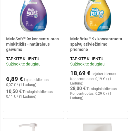
MelaSoft™ 9x koncentruotas
MelaBrite™ 9x koncentruota
minkštiklis - natūralaus
spalvų atšviežinimo
gaivumo
priemonė
TAPKITE KLIENTU
TAPKITE KLIENTU
Sužinokite daugiau
Sužinokite daugiau
18,69 €
Lojalus klientas
6,89 €
Koncentruotas:
0,19 € / (1
Lojalus klientas
Ladung)
0,07 € / (1 Ladung)
28,00 €
Tiesioginis klientas
10,50 €
Tiesioginis klientas
Koncentruotas:
0,29 € / (1
0,11 € / (1 Ladung)
Ladung)