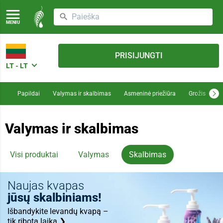
MENIU
PRISIJUNGTI
LT - LT
Papildai
Valymas ir skalbimas
Asmeninė priežiūra
Grožis
M
Valymas ir skalbimas
Visi produktai
Valymas
Skalbimas
Naujas kvapas
jūsų skalbiniams!
Išbandykite levandų kvapą –
tik ribotą laiką ❯