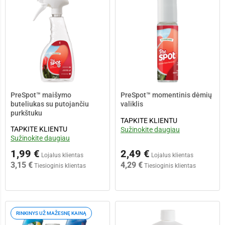
PreSpot™ maišymo
PreSpot™ momentinis dėmių
buteliukas su putojančiu
valiklis
purkštuku
TAPKITE KLIENTU
TAPKITE KLIENTU
Sužinokite daugiau
Sužinokite daugiau
1,99 €
2,49 €
Lojalus klientas
Lojalus klientas
3,15 €
4,29 €
Tiesioginis klientas
Tiesioginis klientas
RINKINYS UŽ MAŽESNĘ KAINĄ