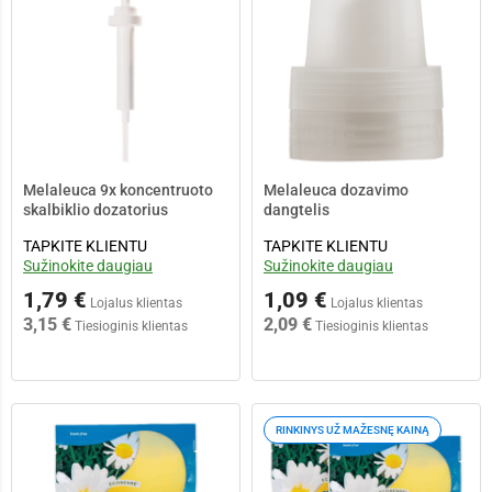
Melaleuca 9x koncentruoto
Melaleuca dozavimo
skalbiklio dozatorius
dangtelis
TAPKITE KLIENTU
TAPKITE KLIENTU
Sužinokite daugiau
Sužinokite daugiau
1,79 €
1,09 €
Lojalus klientas
Lojalus klientas
3,15 €
2,09 €
Tiesioginis klientas
Tiesioginis klientas
RINKINYS UŽ MAŽESNĘ KAINĄ