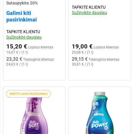
Sutaupykite 20%
TAPKITE KLIENTU
Galimi kiti
Sužinokite daugiau
pasirinkimai
TAPKITE KLIENTU
Sužinokite daugiau
15,20 €
19,00 €
Lojalus klientas
Lojalus klientas
16,07 € / (1 l)
20,08 € / (1 l)
23,32 €
29,15 €
Tiesioginis klientas
Tiesioginis klientas
24,65 € / (1 l)
30,81 € / (1 l)
RIBOTO LAIKO PASIŪLYMAS