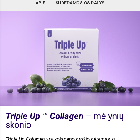
APIE
SUDEDAMOSIOS DALYS
APIE
Triple Up ™ Collagen
– mėlynių
skonio
Triple Up Collagen
yra kolageno grožio gėrymas su