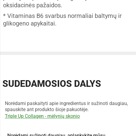
oksidacinės pažaidos.
* Vitaminas B6 svarbus normaliai baltymų ir
glikogeno apykaitai.
SUDEDAMOSIOS DALYS
Norėdami paskaityti apie ingredientus ir sužinoti daugiau,
spauskite ant produkto šioje pakuotėje.
Triple Up Collagen - mėlynių skonio
Norėdami sužinoti daugiau, aplankykite mūsų