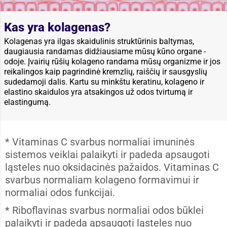
Kas yra kolagenas?
Kolagenas yra ilgas skaidulinis struktūrinis baltymas,
daugiausia randamas didžiausiame mūsų kūno organe -
odoje. Įvairių rūšių kolageno randama mūsų organizme ir jos
reikalingos kaip pagrindinė kremzlių, raiščių ir sausgyslių
sudedamoji dalis. Kartu su minkštu keratinu, kolageno ir
elastino skaidulos yra atsakingos už odos tvirtumą ir
elastingumą.
* Vitaminas C svarbus normaliai imuninės
sistemos veiklai palaikyti ir padeda apsaugoti
ląsteles nuo oksidacinės pažaidos. Vitaminas C
svarbus normaliam kolageno formavimui ir
normaliai odos funkcijai.
* Riboflavinas svarbus normaliai odos būklei
palaikyti ir padeda apsaugoti ląsteles nuo