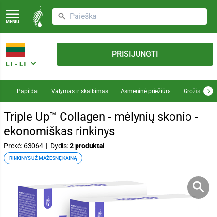
MENIU
PRISIJUNGTI
LT - LT
Papildai
Valymas ir skalbimas
Asmeninė priežiūra
Grožis
M
Triple Up™ Collagen - mėlynių skonio -
ekonomiškas rinkinys
Prekė: 63064
|
Dydis:
2 produktai
RINKINYS UŽ MAŽESNĘ KAINĄ