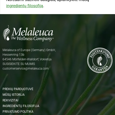
ingredientų filosofiją
.
Melaleuca of Europe (Germany) GmbH,
Hessenring 13b
64546 Mörfelden-Walldorf, Vokietija
SUSISIEKITE SU MUMIS
customerservice@melaleuca.com
PREKIŲ PARDUOTUVĖ
MŪSŲ ISTORIJA
REKVIZITAI
INGREDIENTŲ FILOSOFIJA
PRIVATUMO POLITIKA