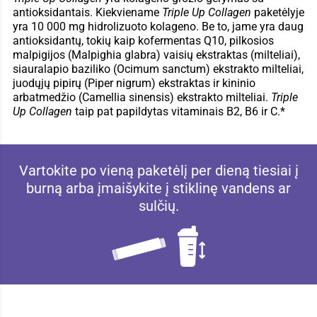
antioksidantais. Kiekviename
Triple Up Collagen
paketėlyje
yra 10 000 mg hidrolizuoto kolageno. Be to, jame yra daug
antioksidantų, tokių kaip kofermentas Q10, pilkosios
malpigijos (Malpighia glabra) vaisių ekstraktas (milteliai),
siauralapio baziliko (Ocimum sanctum) ekstrakto milteliai,
juodųjų pipirų (Piper nigrum) ekstraktas ir kininio
arbatmedžio (Camellia sinensis) ekstrakto milteliai.
Triple
Up Collagen
taip pat papildytas vitaminais B2, B6 ir C.*
Vartokite po vieną paketėlį per dieną tiesiai į
burną arba įmaišykite į stiklinę vandens ar
sulčių.