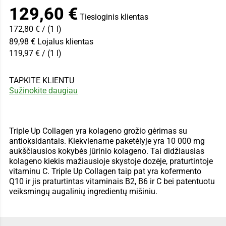
129,60 €
129,60 €
Tiesioginis klientas
172,80 € / (1 l)
Pageidautina vertė -
89,98 €
Lojalus klientas
119,97 € / (1 l)
TAPKITE KLIENTU
Sužinokite daugiau
Triple Up Collagen yra kolageno grožio gėrimas su
antioksidantais. Kiekviename paketėlyje yra 10 000 mg
aukščiausios kokybės jūrinio kolageno. Tai didžiausias
kolageno kiekis mažiausioje skystoje dozėje, praturtintoje
vitaminu C. Triple Up Collagen taip pat yra kofermento
Q10 ir jis praturtintas vitaminais B2, B6 ir C bei patentuotu
veiksmingų augalinių ingredientų mišiniu.